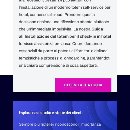
tua reception, Sezam24 può aiutarti con
l’installazione di un moderno totem self-service per
hotel, connesso al cloud. Prendere questa
decisione richiede una riflessione attenta piuttosto
che un’immediata impulsività. La nostra
Guida
all’Installazione del totem per il check-in in hotel
fornisce assistenza preziosa. Copre domande
essenziali da porre ai potenziali fornitori e delinea
tempistiche e processi di onboarding, garantendoti
una chiara comprensione di cosa aspettarti.
OTTIENI LA TUA GUIDA
Esplora casi studio e storie dei clienti
Sempre più hotelier riconoscono l’importanza